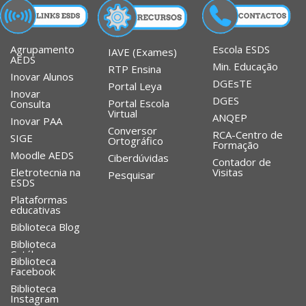
Agrupamento
Escola ESDS
IAVE (Exames)
AEDS
Min. Educação
RTP Ensina
Inovar Alunos
DGEsTE
Portal Leya
Inovar
DGES
Portal Escola
Consulta
Virtual
ANQEP
Inovar PAA
Conversor
RCA-Centro de
SIGE
Ortográfico
Formação
Moodle AEDS
Ciberdúvidas
Contador de
Eletrotecnia na
Visitas
Pesquisar
ESDS
Plataformas
educativas
Biblioteca Blog
Biblioteca
Catálogo
Biblioteca
Facebook
Biblioteca
Instagram