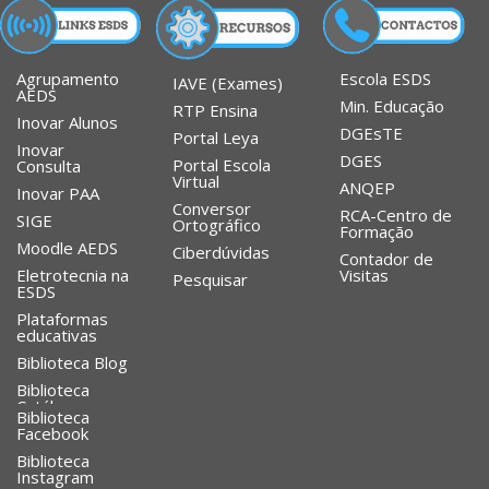
Agrupamento
Escola ESDS
IAVE (Exames)
AEDS
Min. Educação
RTP Ensina
Inovar Alunos
DGEsTE
Portal Leya
Inovar
DGES
Portal Escola
Consulta
Virtual
ANQEP
Inovar PAA
Conversor
RCA-Centro de
SIGE
Ortográfico
Formação
Moodle AEDS
Ciberdúvidas
Contador de
Eletrotecnia na
Visitas
Pesquisar
ESDS
Plataformas
educativas
Biblioteca Blog
Biblioteca
Catálogo
Biblioteca
Facebook
Biblioteca
Instagram