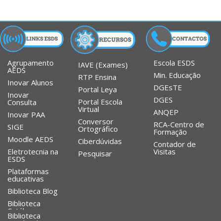
Agrupamento
Escola ESDS
IAVE (Exames)
AEDS
Min. Educação
RTP Ensina
Inovar Alunos
DGEsTE
Portal Leya
Inovar
DGES
Portal Escola
Consulta
Virtual
ANQEP
Inovar PAA
Conversor
RCA-Centro de
SIGE
Ortográfico
Formação
Moodle AEDS
Ciberdúvidas
Contador de
Eletrotecnia na
Visitas
Pesquisar
ESDS
Plataformas
educativas
Biblioteca Blog
Biblioteca
Catálogo
Biblioteca