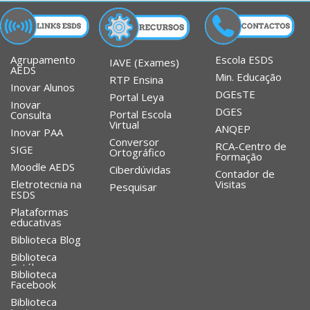
Agrupamento
Escola ESDS
IAVE (Exames)
AEDS
Min. Educação
RTP Ensina
Inovar Alunos
DGEsTE
Portal Leya
Inovar
DGES
Portal Escola
Consulta
Virtual
ANQEP
Inovar PAA
Conversor
RCA-Centro de
SIGE
Ortográfico
Formação
Moodle AEDS
Ciberdúvidas
Contador de
Eletrotecnia na
Visitas
Pesquisar
ESDS
Plataformas
educativas
Biblioteca Blog
Biblioteca
Catálogo
Biblioteca
Facebook
Biblioteca