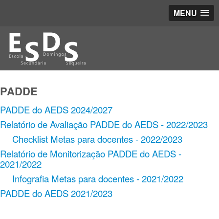
MENU
PADDE
PADDE do AEDS 2024/2027
Relatório de Avaliação PADDE do AEDS - 2022/2023
Checklist Metas para docentes - 2022/2023
Relatório de Monitorização PADDE do AEDS -
2021/2022
Infografia Metas para docentes - 2021/2022
PADDE do AEDS 2021/2023