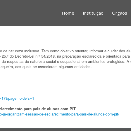
Home
Instituição
Órgãos
do de natureza inclusiva. Tem como objetivo orientar, informar e cuidar dos a
o 25.º do Decreto-Lei n.º 54/2018, na preparação esclarecida e orientada para
a, de respostas de natureza social e ocupacional em ambientes protegidos. A
equeira, aos quais se associaram algumas entidades.
=
17&page_folders=1
clarecimento para pais de alunos com PIT
ro-ja-organizam-sessao-de-
esclarecimento-para-pais-de-
alunos-com-pit/