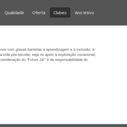
Qualidade
Oferta
Clubes
Ano letivo
lunos com graves barreiras à aprendizagem e à inclusão, a
 a vida pós-escolar, seja no apoio à exploração vocacional,
 coordenação do “Futuro Já!” é da responsabilidade do