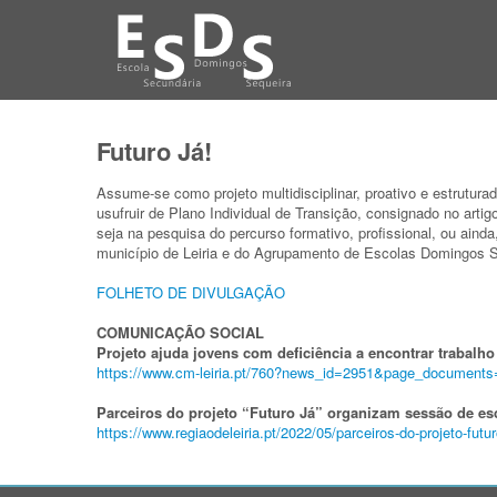
Futuro Já!
Assume-se como projeto multidisciplinar, proativo e estrutura
usufruir de Plano Individual de Transição, consignado no artig
seja na pesquisa do percurso formativo, profissional, ou aind
município de Leiria e do Agrupamento de Escolas Domingos S
FOLHETO DE DIVULGAÇÃO
COMUNICAÇÃO SOCIAL
Projeto ajuda jovens com deficiência a encontrar trabalho
https://www.cm-leiria.pt/760?
news_id=2951&page_documents
Parceiros do projeto “Futuro Já” organizam sessão de es
https://www.regiaodeleiria.pt/
2022/05/parceiros-do-projeto-
futu